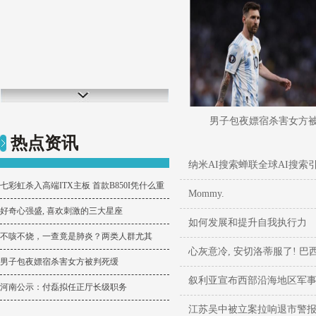
男子包夜嫖宿杀害女方
热点资讯
纳米AI搜索蝉联全球AI搜索
七彩虹杀入高端ITX主板 首款B850I凭什么重
Mommy.
好奇心强盛, 喜欢刺激的三大星座
如何发展和提升自我执行力
不咳不烧，一查竟是肺炎？两类人群尤其
心灰意冷, 安切洛蒂服了! 巴
男子包夜嫖宿杀害女方被判死缓
叙利亚宣布西部沿海地区军
河南公示：付磊拟任正厅长级职务
江苏吴中被立案拉响退市警报